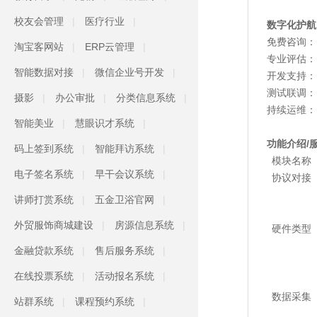
校友会管理
医疗行业
数字化护航
免费咨询：
淘宝客网站
ERP云管理
专业评估：
智能数据对接
微信企业号开发
开发支持：
测试联调：
摄影
办公审批
分类信息系统
持续运维：
智能美业
慧眼识才系统
功能介绍/
码上签到系统
智能拜访系统
模块名称
电子签名系统
早干会议系统
协议对接
讲师打赏系统
五金卫浴官网
外贸服饰商城建设
房源信息系统
硬件类型
金融贷款系统
售后服务系统
在线投票系统
活动报名系统
数据采集
站群系统
课程预约系统