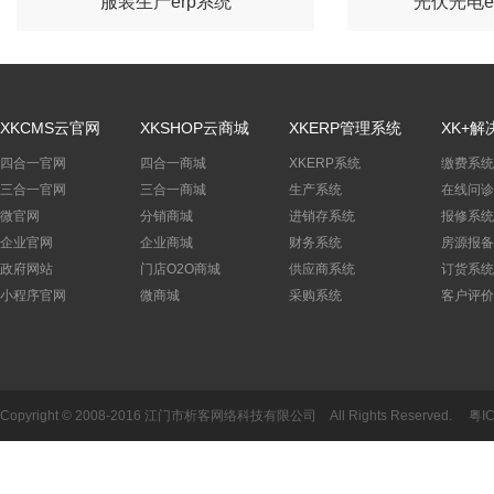
服装生产erp系统
光伏光电e
XKCMS云官网
XKSHOP云商城
XKERP管理系统
XK+解
四合一官网
四合一商城
XKERP系统
缴费系统
三合一官网
三合一商城
生产系统
在线问诊
微官网
分销商城
进销存系统
报修系统
企业官网
企业商城
财务系统
房源报备
政府网站
门店O2O商城
供应商系统
订货系统
小程序官网
微商城
采购系统
客户评价
Copyright © 2008-2016 江门市析客网络科技有限公司 All Rights Reserved.
粤I