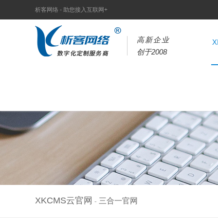
析客网络 - 助您接入互联网+
高新企业
创于2008
XKCMS云官网
三合一官网
-