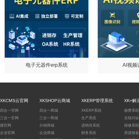
电子元器件erp系统
AI视
XKCMS云官网
XKSHOP云商城
XKERP管理系统
XK+解
四合一官网
四合一商城
XKERP系统
缴费系统
三合一官网
三合一商城
生产系统
在线问诊
微官网
分销商城
进销存系统
报修系统
企业官网
企业商城
财务系统
房源报备