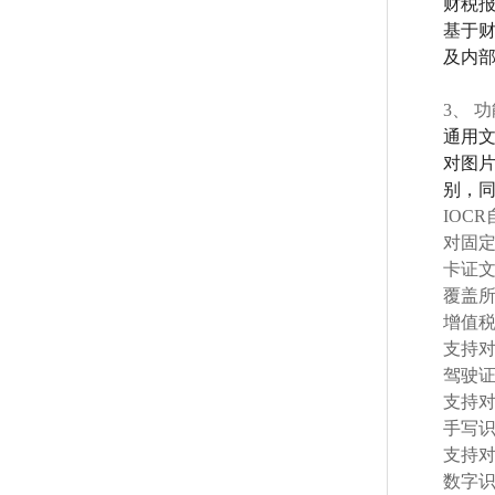
财税
基于
及内
3、
功
通用
对图片
别，
IOCR
对固
卡证
覆盖
增值
支持对
驾驶
支持
手写
支持
数字