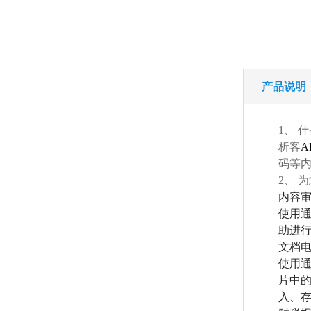
产品说明
1、
什
析客
A
码等
2、
为
内容
使用
助进
文档
使用
片中
入、