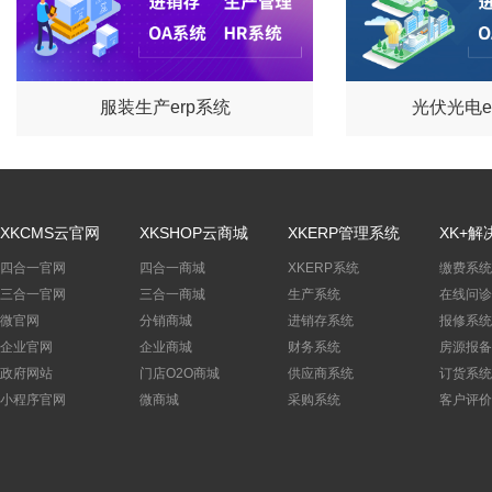
服装生产erp系统
光伏光电e
XKCMS云官网
XKSHOP云商城
XKERP管理系统
XK+解
四合一官网
四合一商城
XKERP系统
缴费系统
三合一官网
三合一商城
生产系统
在线问诊
微官网
分销商城
进销存系统
报修系统
企业官网
企业商城
财务系统
房源报备
政府网站
门店O2O商城
供应商系统
订货系统
小程序官网
微商城
采购系统
客户评价