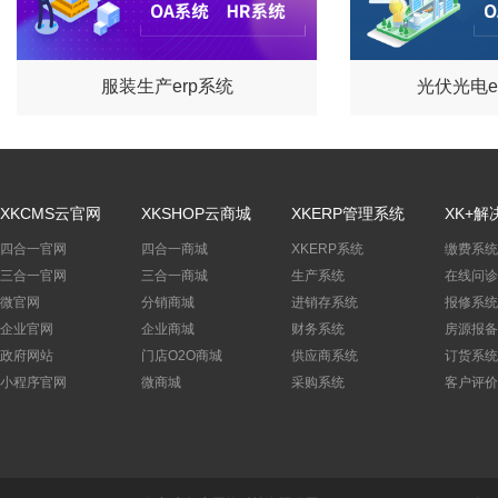
服装生产erp系统
光伏光电e
XKCMS云官网
XKSHOP云商城
XKERP管理系统
XK+解
四合一官网
四合一商城
XKERP系统
缴费系统
三合一官网
三合一商城
生产系统
在线问诊
微官网
分销商城
进销存系统
报修系统
企业官网
企业商城
财务系统
房源报备
政府网站
门店O2O商城
供应商系统
订货系统
小程序官网
微商城
采购系统
客户评价