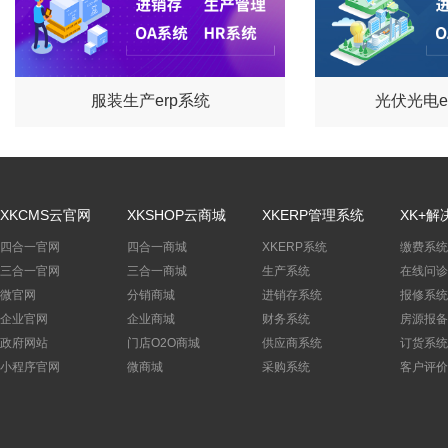
服装生产erp系统
光伏光电e
XKCMS云官网
XKSHOP云商城
XKERP管理系统
XK+解
四合一官网
四合一商城
XKERP系统
缴费系统
三合一官网
三合一商城
生产系统
在线问诊
微官网
分销商城
进销存系统
报修系统
企业官网
企业商城
财务系统
房源报备
政府网站
门店O2O商城
供应商系统
订货系统
小程序官网
微商城
采购系统
客户评价