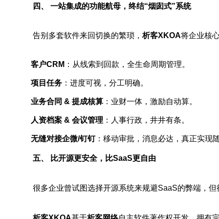
四、 一站集成的功能航母，终结“烟囱式”系统
告别多套软件来回切换的繁琐，
析客XKOA
将企业核
客户CRM
：从线索到回款，全生命周期管理。
项目任务
：进度可视，分工明确。
业务合同 & 提成核算
：业财一体，激励自动算。
人资档案 & 会议管理
：人事行政，井井有条。
无缝对接企微/钉钉
：移动审批，消息必达，真正实现
五、 比开源更安全，比SaaS更自由
很多企业曾试图选择开源系统来规避SaaS的弊端，
析客XKOA
基于
析客网络
自主软件著作权开发，拥有