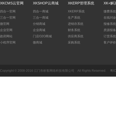
XKCMS云官网
XKSHOP云商城
XKERP管理系统
XK+解
四合一官网
四合一商城
XKERP系统
缴费系统
三合一官网
三合一商城
生产系统
在线问诊
微官网
分销商城
进销存系统
报修系统
企业官网
企业商城
财务系统
房源报备
政府网站
门店O2O商城
供应商系统
订货系统
小程序官网
微商城
采购系统
客户评价
Copyright © 2008-2016 江门市析客网络科技有限公司 All Rights Reserved.
粤I