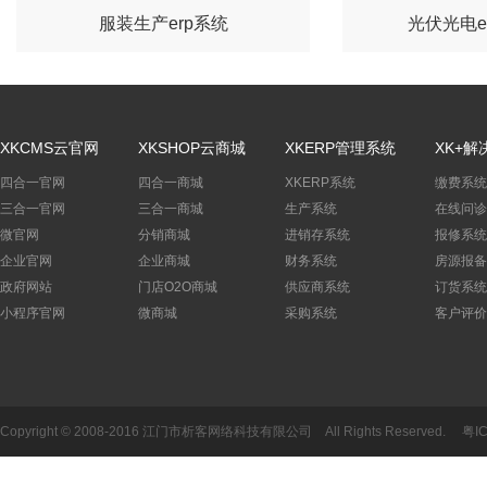
服装生产erp系统
光伏光电e
XKCMS云官网
XKSHOP云商城
XKERP管理系统
XK+解
四合一官网
四合一商城
XKERP系统
缴费系统
三合一官网
三合一商城
生产系统
在线问诊
微官网
分销商城
进销存系统
报修系统
企业官网
企业商城
财务系统
房源报备
政府网站
门店O2O商城
供应商系统
订货系统
小程序官网
微商城
采购系统
客户评价
Copyright © 2008-2016 江门市析客网络科技有限公司 All Rights Reserved.
粤I